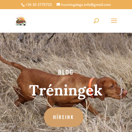
+36 30 3770725
huntingdogs.info@gmail.com
BLOG
Tréningek
HÍREINK