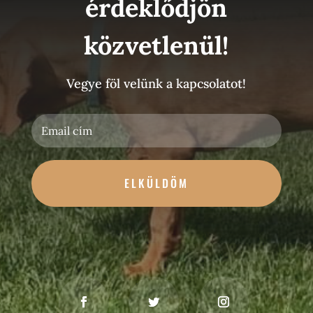
érdeklődjön
közvetlenül!
Vegye föl velünk a kapcsolatot!
ELKÜLDÖM